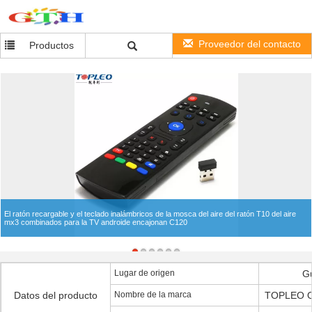
Proveedor del contacto
Productos
El ratón recargable y el teclado inalámbricos de la mosca del aire del ratón T10 del aire
mx3 combinados para la TV androide encajonan C120
Lugar de origen
G
Datos del producto
Nombre de la marca
TOPLEO O