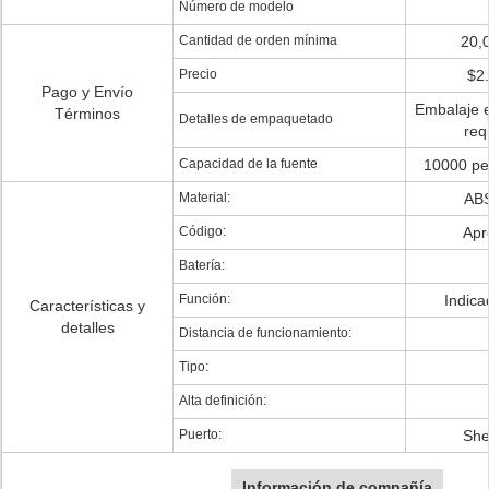
Número de modelo
Cantidad de orden mínima
20,
Precio
$2.
Pago y Envío
Embalaje e
Términos
Detalles de empaquetado
req
Capacidad de la fuente
10000 pe
Material:
ABS
Código:
Apr
Batería:
Función:
Indica
Características y
detalles
Distancia de funcionamiento:
Tipo:
Alta definición:
Puerto:
She
Información de compañía