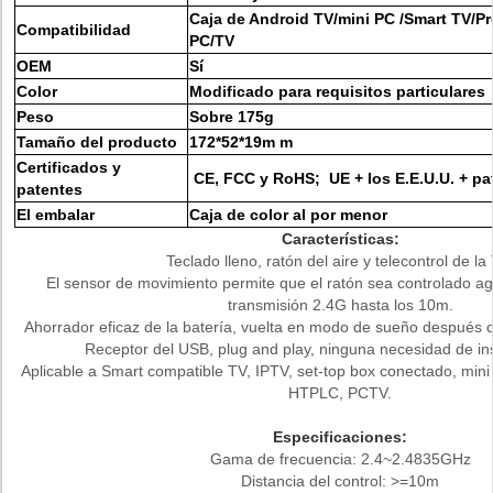
Caja de Android TV/mini PC /Smart TV/Pr
Compatibilidad
PC/TV
OEM
Sí
Color
Modificado para requisitos particulares
Peso
Sobre 175g
Tamaño del producto
172*52*19m m
Certificados y
CE, FCC y RoHS; UE + los E.E.U.U. + pa
patentes
El embalar
Caja de color al por menor
Características:
Teclado lleno, ratón del aire y telecontrol de la
El sensor de movimiento permite que el ratón sea controlado agi
transmisión 2.4G hasta los 10m.
Ahorrador eficaz de la batería, vuelta en modo de sueño después de
Receptor del USB, plug and play, ninguna necesidad de ins
Aplicable a Smart compatible TV, IPTV, set-top box conectado, mini
HTPLC, PCTV.
Especificaciones:
Gama de frecuencia: 2.4~2.4835GHz
Distancia del control: >=10m