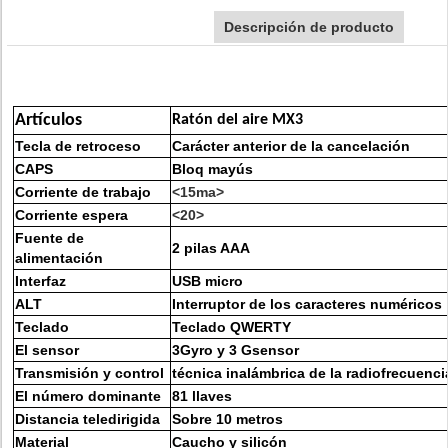
Descripción de producto
Artículos
Ratón del aire MX3
Tecla de retroceso
Carácter anterior de la cancelación
CAPS
Bloq mayús
Corriente de trabajo
<15ma>
Corriente espera
<20>
Fuente de
2 pilas AAA
alimentación
Interfaz
USB micro
ALT
Interruptor de los caracteres numéricos
Teclado
Teclado QWERTY
El sensor
3Gyro y 3 Gsensor
Transmisión y control
técnica inalámbrica de la radiofrecuenc
El número dominante
81 llaves
Distancia teledirigida
Sobre 10 metros
Material
Caucho y silicón